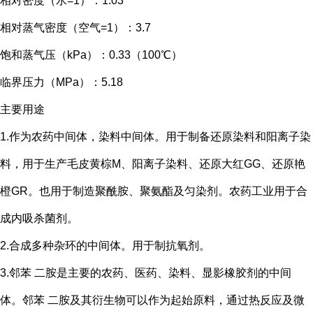
相对密度（水
=1
）：
1.03
相对蒸气密度（空气
=1
）：
3.7
饱和蒸气压（
kPa
）：
0.33
（
100
℃）
临界压力（
MPa
）：
5.18
主要用途
1.
作为农药中间体，染料中间体。用于制备还原染料和阳离子染
料，用于生产毛皮黄棕
M
、阳离子染料、还原大红
GG
、还原艳
橙
GR
。也用于制造聚酰胺、聚氨酯及匀染剂。农药工业用于合
成内吸杀菌剂。
2.
合成多种杂环的中间体。用于制抗氧剂。
3.
邻苯 二胺是主要的农药、医药、染料、显影橡胶剂的中间
体。邻苯 二胺及其衍生物可以作为起始原料，通过热反应及微