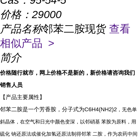
Cas：
95-54-5
价格：
29000
产品名称
邻苯二胺现货
查看
相似产品 >
简介
价格随行就市，网上价格不是新的，新价格请咨询我们
销售人员
【产品主要属性】
邻苯二胺是一个芳香胺，分子式为
C6H4(NH2)2
，无色单
斜晶体，在空气和日光中颜色变深，以邻硝基 苯胺为原料，用
硫化 钠还原法或催化加氢还原法制得邻苯 二胺，作为农药中间