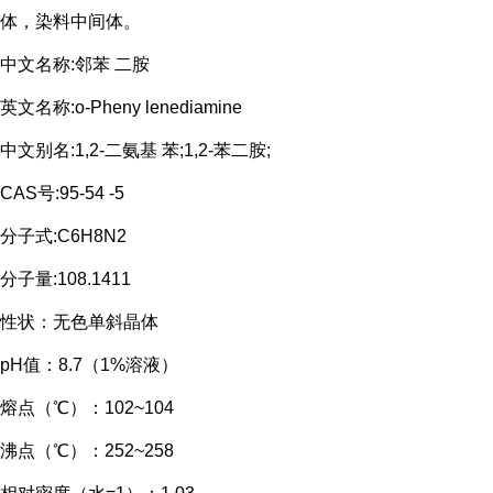
体，染料中间体。
中文名称:邻苯 二胺
英文名称
:o-Pheny lenediamine
中文别名
:1,2-
二氨基 苯
;1,2-
苯二胺
;
CAS
号
:95-54 -5
分子式
:C6H8N2
分子量
:108.1411
性状：无色单斜晶体
pH
值：
8.7
（
1%
溶液）
熔点（
℃）：
102~104
沸点（
℃）：
252~258