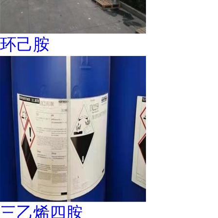
环己胺
三乙烯四胺