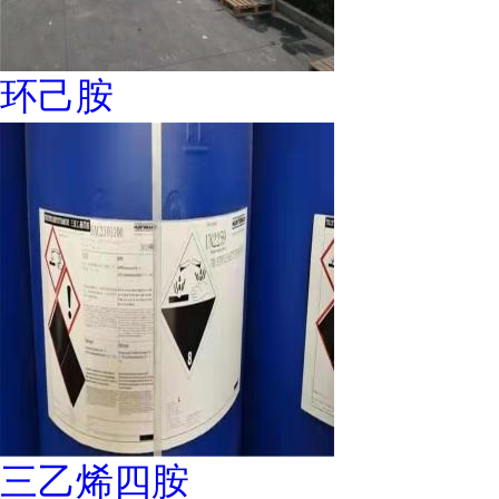
环己胺
三乙烯四胺