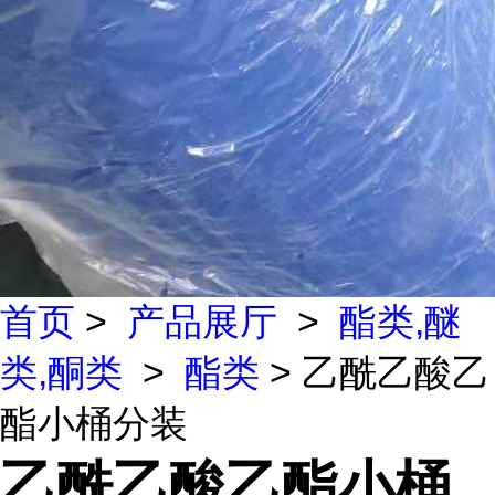
首页
>
产品展厅
>
酯类,醚
类,酮类
>
酯类
> 乙酰乙酸乙
酯小桶分装
乙酰乙酸乙酯小桶