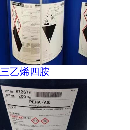
三乙烯四胺