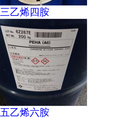
三乙烯四胺
五乙烯六胺