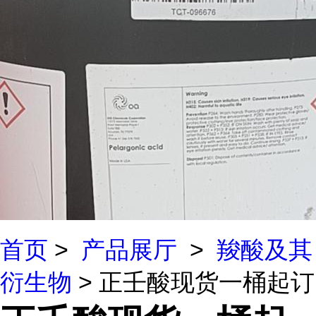
首页
>
产品展厅
>
羧酸及其
衍生物
> 正壬酸现货一桶起订