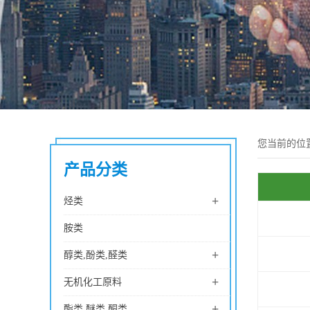
您当前的位
产品分类
+
烃类
胺类
+
醇类,酚类,醛类
+
无机化工原料
+
酯类,醚类,酮类