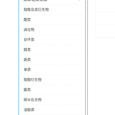
羧酸及其衍生物
醌类
卤化物
杂环类
腈类
砜类
单质
羧酸衍生物
脲类
碳水化合物
油脂类