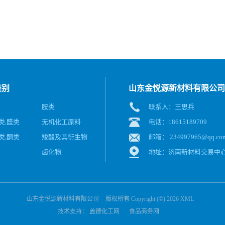
类别
山东金悦源新材料有限公司
胺类
联系人：王思兵
类,醛类
无机化工原料
电话：18615189709
类,酮类
羧酸及其衍生物
邮箱：
234997965@qq.co
卤化物
地址：济南新材料交易中
山东金悦源新材料有限公司
版权所有 Copyright (©) 2026
XML
技术支持：
盖德化工网
食品商务网