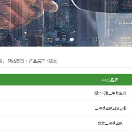
置：
网站首页
>
产品展厅
>
砜类
中文名称
湖北兴发二甲基亚砜
二甲基亚砜225kg/桶
兴发二甲基亚砜