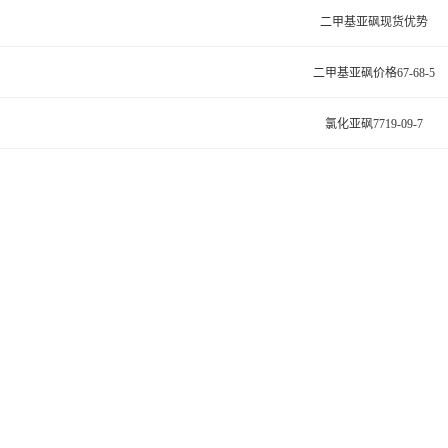
二甲基亚砜现货优势
二甲基亚砜价格67-68-5
氯化亚砜7719-09-7