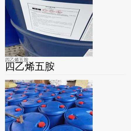
四乙烯五胺
四乙烯五胺