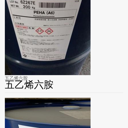
五乙烯六胺
五乙烯六胺