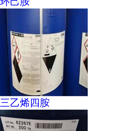
环己胺
三乙烯四胺